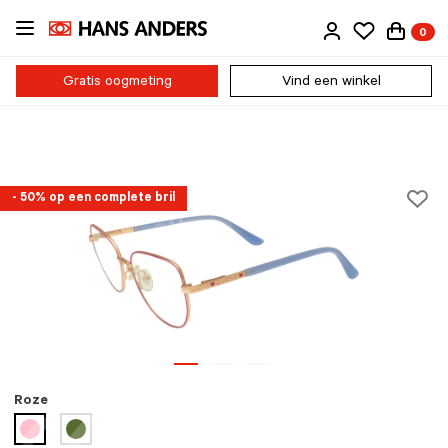
Ga
0
direct
naar
de
Gratis oogmeting
Vind een winkel
inhoud
- 50% op een complete bril
Roze