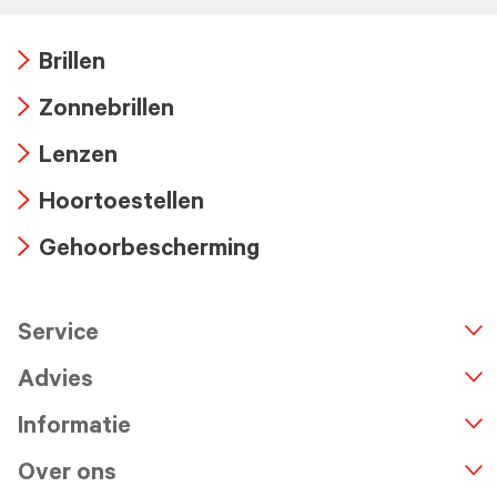
Brillen
Arrow
Zonnebrillen
icon
Arrow
Lenzen
icon
Arrow
Hoortoestellen
icon
Arrow
Gehoorbescherming
icon
Arrow
icon
Service
n
A
r
r
o
w
i
c
o
Advies
Informatie
Over ons