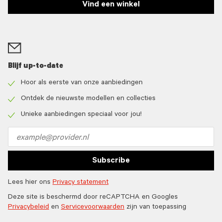
Vind een winkel
Blijf up-to-date
Hoor als eerste van onze aanbiedingen
Check
icon
Ontdek de nieuwste modellen en collecties
Check
icon
Unieke aanbiedingen speciaal voor jou!
Check
icon
Email
address
Subscribe
Lees hier ons
Privacy statement
Deze site is beschermd door reCAPTCHA en Googles
Privacybeleid
en
Servicevoorwaarden
zijn van toepassing