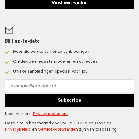
Vind een winkel
Blijf up-to-date
Hoor als eerste van onze aanbiedingen
Check
icon
Ontdek de nieuwste modellen en collecties
Check
icon
Unieke aanbiedingen speciaal voor jou!
Check
icon
Email
address
Subscribe
Lees hier ons
Privacy statement
Deze site is beschermd door reCAPTCHA en Googles
Privacybeleid
en
Servicevoorwaarden
zijn van toepassing