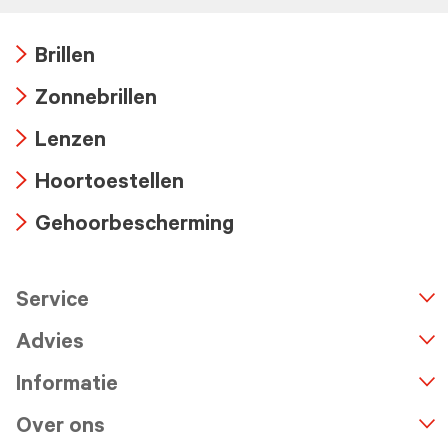
Brillen
Arrow
Zonnebrillen
icon
Arrow
Lenzen
icon
Arrow
Hoortoestellen
icon
Arrow
Gehoorbescherming
icon
Arrow
icon
Service
n
A
r
r
o
w
i
c
o
Advies
Informatie
Over ons