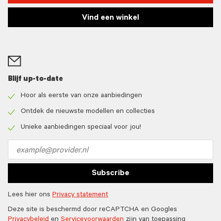
Vind een winkel
Blijf up-to-date
Hoor als eerste van onze aanbiedingen
Check
icon
Ontdek de nieuwste modellen en collecties
Check
icon
Unieke aanbiedingen speciaal voor jou!
Check
icon
Email
address
Subscribe
Lees hier ons
Privacy statement
Deze site is beschermd door reCAPTCHA en Googles
Privacybeleid
en
Servicevoorwaarden
zijn van toepassing