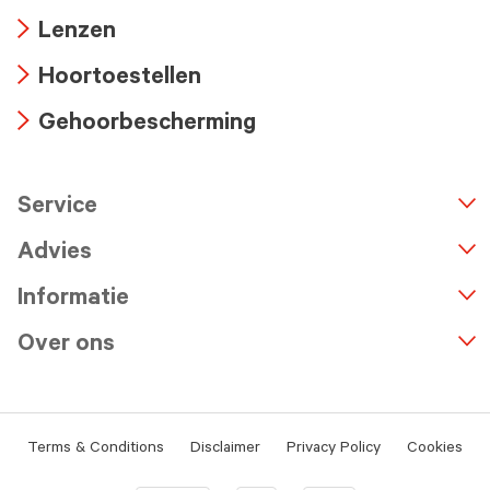
Arrow
Lenzen
icon
Arrow
Hoortoestellen
icon
Arrow
Gehoorbescherming
icon
Arrow
icon
Service
n
A
r
r
o
w
i
c
o
Advies
Informatie
Over ons
Terms & Conditions
Disclaimer
Privacy Policy
Cookies