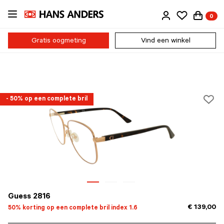
Ga
0
direct
naar
de
Gratis oogmeting
Vind een winkel
inhoud
- 50% op een complete bril
Guess 2816
€ 139,00
50% korting op een complete bril index 1.6