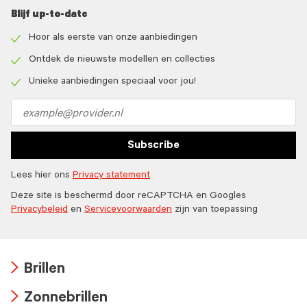
Blijf up-to-date
Hoor als eerste van onze aanbiedingen
Check
icon
Ontdek de nieuwste modellen en collecties
Check
icon
Unieke aanbiedingen speciaal voor jou!
Check
icon
Email
address
Subscribe
Lees hier ons
Privacy statement
Deze site is beschermd door reCAPTCHA en Googles
Privacybeleid
en
Servicevoorwaarden
zijn van toepassing
Brillen
Arrow
Zonnebrillen
icon