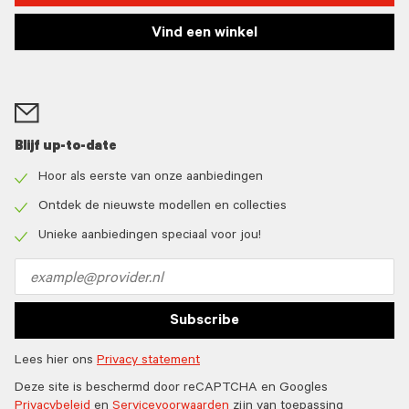
Vind een winkel
Blijf up-to-date
Hoor als eerste van onze aanbiedingen
Check
icon
Ontdek de nieuwste modellen en collecties
Check
icon
Unieke aanbiedingen speciaal voor jou!
Check
icon
Email
address
Subscribe
Lees hier ons
Privacy statement
Deze site is beschermd door reCAPTCHA en Googles
Privacybeleid
en
Servicevoorwaarden
zijn van toepassing