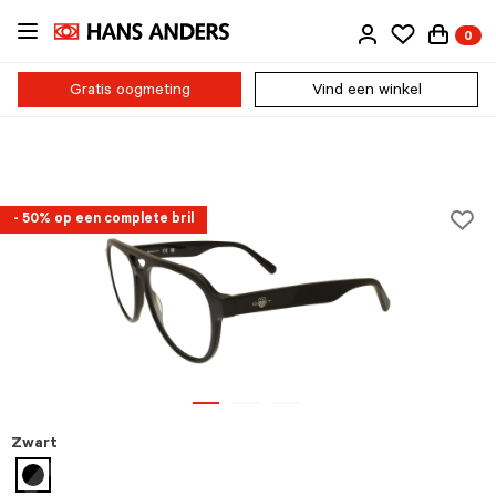
Ga
0
direct
naar
de
Gratis oogmeting
Vind een winkel
inhoud
- 50% op een complete bril
Zwart