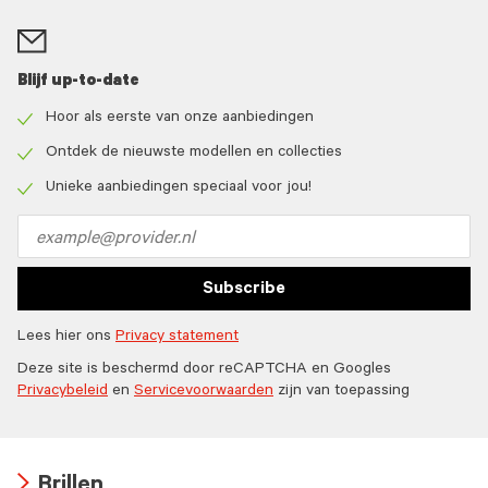
Blijf up-to-date
Hoor als eerste van onze aanbiedingen
Check
icon
Ontdek de nieuwste modellen en collecties
Check
icon
Unieke aanbiedingen speciaal voor jou!
Check
icon
Email
address
Subscribe
Lees hier ons
Privacy statement
Deze site is beschermd door reCAPTCHA en Googles
Privacybeleid
en
Servicevoorwaarden
zijn van toepassing
Brillen