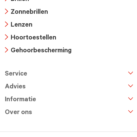
Arrow
Zonnebrillen
icon
Arrow
Lenzen
icon
Arrow
Hoortoestellen
icon
Arrow
Gehoorbescherming
icon
Arrow
icon
Service
n
A
r
r
o
w
i
c
o
Advies
Informatie
Over ons