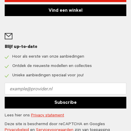
Vind een winkel
Blijf up-to-date
Hoor als eerste van onze aanbiedingen
Check
icon
Ontdek de nieuwste modellen en collecties
Check
icon
Unieke aanbiedingen speciaal voor jou!
Check
icon
Email
address
Subscribe
Lees hier ons
Privacy statement
Deze site is beschermd door reCAPTCHA en Googles
Privacybeleid
en
Servicevoorwaarden
zijn van toepassing