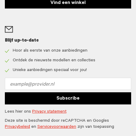
Vind een winkel
Blijf up-to-date
Hoor als eerste van onze aanbiedingen
Check
icon
Ontdek de nieuwste modellen en collecties
Check
icon
Unieke aanbiedingen speciaal voor jou!
Check
icon
Email
address
Subscribe
Lees hier ons
Privacy statement
Deze site is beschermd door reCAPTCHA en Googles
Privacybeleid
en
Servicevoorwaarden
zijn van toepassing