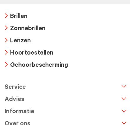
Brillen
Arrow
Zonnebrillen
icon
Arrow
Lenzen
icon
Arrow
Hoortoestellen
icon
Arrow
Gehoorbescherming
icon
Arrow
icon
Service
n
A
r
r
o
w
i
c
o
Advies
Informatie
Over ons