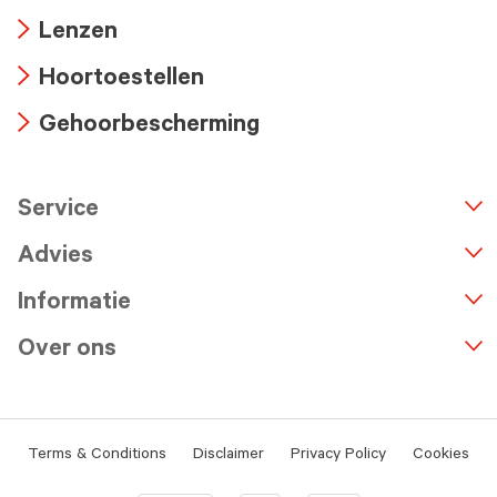
Arrow
Lenzen
icon
Arrow
Hoortoestellen
icon
Arrow
Gehoorbescherming
icon
Arrow
icon
Service
n
A
r
r
o
w
i
c
o
Advies
Informatie
Over ons
Terms & Conditions
Disclaimer
Privacy Policy
Cookies