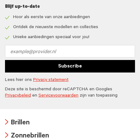
Blijf up-to-date
Hoor als eerste van onze aanbiedingen
Check
icon
Ontdek de nieuwste modellen en collecties
Check
icon
Unieke aanbiedingen speciaal voor jou!
Check
icon
Email
address
Subscribe
Lees hier ons
Privacy statement
Deze site is beschermd door reCAPTCHA en Googles
Privacybeleid
en
Servicevoorwaarden
zijn van toepassing
Brillen
Arrow
Zonnebrillen
icon