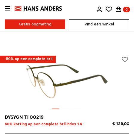
Ga
0
direct
naar
de
Gratis oogmeting
Vind een winkel
inhoud
- 50% op een complete bril
DYSYGN Ti 00219
€ 129,00
50% korting op een complete bril index 1.6