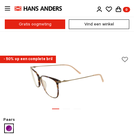
Ga
0
direct
naar
de
Gratis oogmeting
Vind een winkel
inhoud
- 50% op een complete bril
Paars