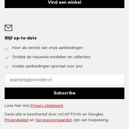
Vind een winkel
Blijf up-to-date
Hoor als eerste van onze aanbiedingen
Check
icon
Ontdek de nieuwste modellen en collecties
Check
icon
Unieke aanbiedingen speciaal voor jou!
Check
icon
Email
address
Subscribe
Lees hier ons
Privacy statement
Deze site is beschermd door reCAPTCHA en Googles
Privacybeleid
en
Servicevoorwaarden
zijn van toepassing