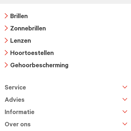
Brillen
Arrow
Zonnebrillen
icon
Arrow
Lenzen
icon
Arrow
Hoortoestellen
icon
Arrow
Gehoorbescherming
icon
Arrow
icon
Service
n
A
r
r
o
w
i
c
o
Advies
Informatie
Over ons