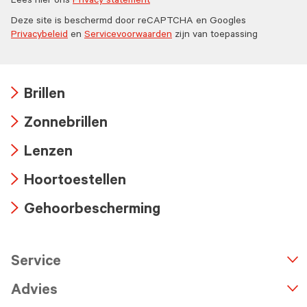
Lees hier ons
Privacy statement
Deze site is beschermd door reCAPTCHA en Googles
Privacybeleid
en
Servicevoorwaarden
zijn van toepassing
Brillen
Arrow
Zonnebrillen
icon
Arrow
Lenzen
icon
Arrow
Hoortoestellen
icon
Arrow
Gehoorbescherming
icon
Arrow
icon
Service
n
A
r
r
o
w
i
c
o
Advies