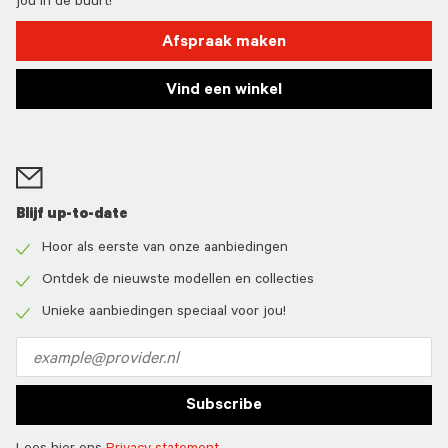
jou in de buurt!
Afspraak maken
Vind een winkel
Blijf up-to-date
Hoor als eerste van onze aanbiedingen
Check
icon
Ontdek de nieuwste modellen en collecties
Check
icon
Unieke aanbiedingen speciaal voor jou!
Check
icon
Email
address
Subscribe