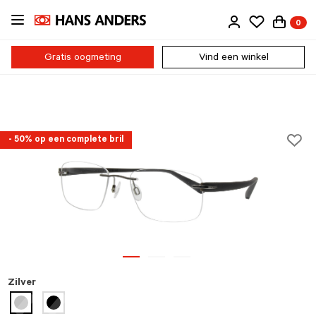
Ga
0
direct
naar
de
Gratis oogmeting
Vind een winkel
inhoud
- 50% op een complete bril
Zilver