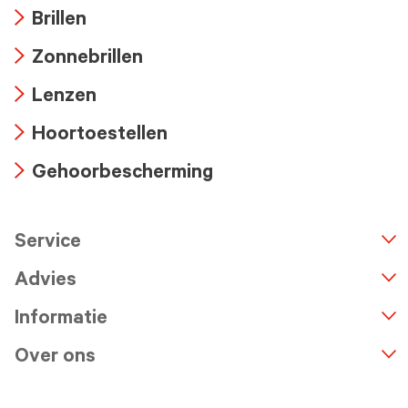
Brillen
Arrow
Zonnebrillen
icon
Arrow
Lenzen
icon
Arrow
Hoortoestellen
icon
Arrow
Gehoorbescherming
icon
Arrow
icon
Service
n
A
r
r
o
w
i
c
o
Advies
Informatie
Over ons