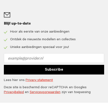
Blijf up-to-date
Hoor als eerste van onze aanbiedingen
Check
icon
Ontdek de nieuwste modellen en collecties
Check
icon
Unieke aanbiedingen speciaal voor jou!
Check
icon
Email
address
Subscribe
Lees hier ons
Privacy statement
Deze site is beschermd door reCAPTCHA en Googles
Privacybeleid
en
Servicevoorwaarden
zijn van toepassing