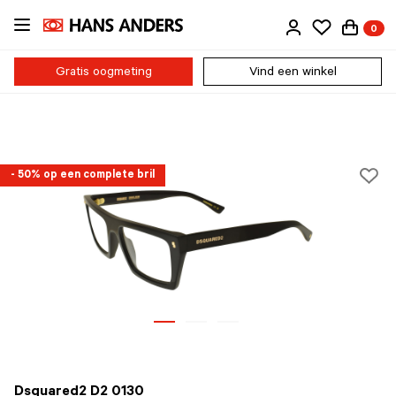
Ga
0
direct
naar
de
Gratis oogmeting
Vind een winkel
inhoud
- 50% op een complete bril
Dsquared2 D2 0130