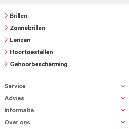
Brillen
Arrow
Zonnebrillen
icon
Arrow
Lenzen
icon
Arrow
Hoortoestellen
icon
Arrow
Gehoorbescherming
icon
Arrow
icon
Service
n
A
r
r
o
w
i
c
o
Advies
Informatie
Over ons