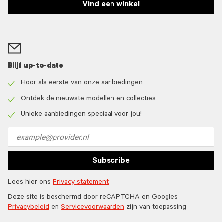
Vind een winkel
Blijf up-to-date
Hoor als eerste van onze aanbiedingen
Check
icon
Ontdek de nieuwste modellen en collecties
Check
icon
Unieke aanbiedingen speciaal voor jou!
Check
icon
Email
address
Subscribe
Lees hier ons
Privacy statement
Deze site is beschermd door reCAPTCHA en Googles
Privacybeleid
en
Servicevoorwaarden
zijn van toepassing