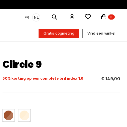
Zoek
FR
NL
0
producten
Gratis oogmeting
Vind een winkel
Ciircle 9
50% korting op een complete bril index 1.6
€ 149,00