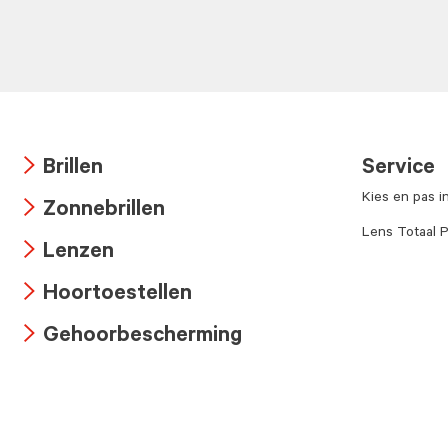
Brillen
Service
Arrow
Kies en pas i
Zonnebrillen
icon
Arrow
Lens Totaal P
Lenzen
icon
Arrow
Hoortoestellen
icon
Arrow
Gehoorbescherming
icon
Arrow
icon