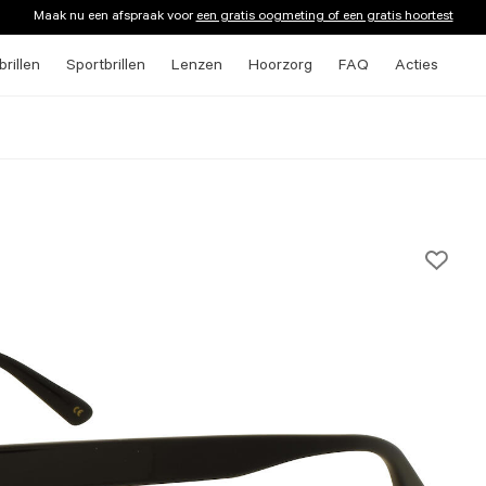
Maak nu een afspraak voor
een gratis oogmeting of een gratis hoortest
rillen
Sportbrillen
Lenzen
Hoorzorg
FAQ
Acties