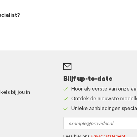
cialist?
Blijf up-to-date
Hoor als eerste van onze a
ls bij jou in
Check
Ontdek de nieuwste modelle
icon
Check
Unieke aanbiedingen speciaa
icon
Check
icon
Email
address