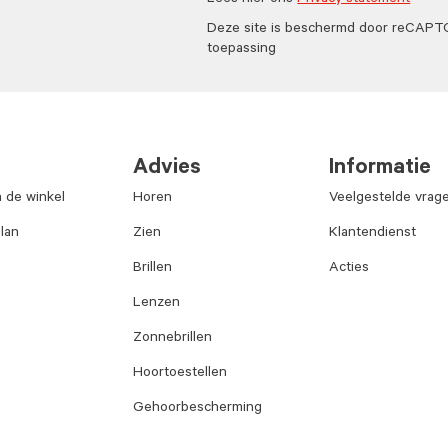
Lees hier ons
Privacy statement
Deze site is beschermd door reCAP
toepassing
Advies
Informatie
n de winkel
Horen
Veelgestelde vrag
lan
Zien
Klantendienst
Brillen
Acties
Lenzen
Zonnebrillen
Hoortoestellen
Gehoorbescherming