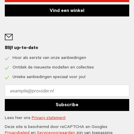
Vind een winkel
Blijf up-to-date
Hoor als eerste van onze aanbiedingen
Check
icon
Ontdek de nieuwste modellen en collecties
Check
icon
Unieke aanbiedingen speciaal voor jou!
Check
icon
Email
address
Subscribe
Lees hier ons
Privacy statement
Deze site is beschermd door reCAPTCHA en Googles
Privacybeleid
en
Servicevoorwaarden
zijn van toepassing