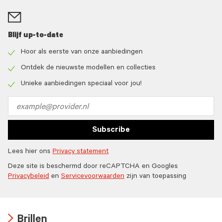
Blijf up-to-date
Hoor als eerste van onze aanbiedingen
Check
icon
Ontdek de nieuwste modellen en collecties
Check
icon
Unieke aanbiedingen speciaal voor jou!
Check
icon
Email
address
Subscribe
Lees hier ons
Privacy statement
Deze site is beschermd door reCAPTCHA en Googles
Privacybeleid
en
Servicevoorwaarden
zijn van toepassing
Brillen