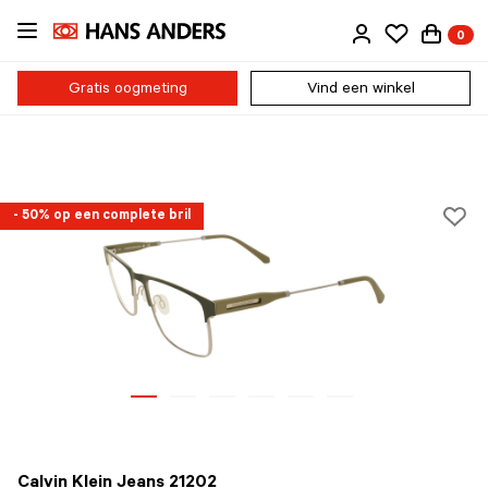
Ga
0
direct
naar
de
Gratis oogmeting
Vind een winkel
inhoud
- 50% op een complete bril
Calvin Klein Jeans 21202