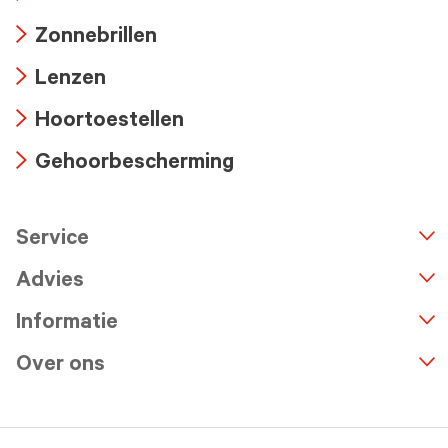
Arrow
Zonnebrillen
icon
Arrow
Lenzen
icon
Arrow
Hoortoestellen
icon
Arrow
Gehoorbescherming
icon
Arrow
icon
Service
n
A
r
r
o
w
i
c
o
Advies
Informatie
Over ons