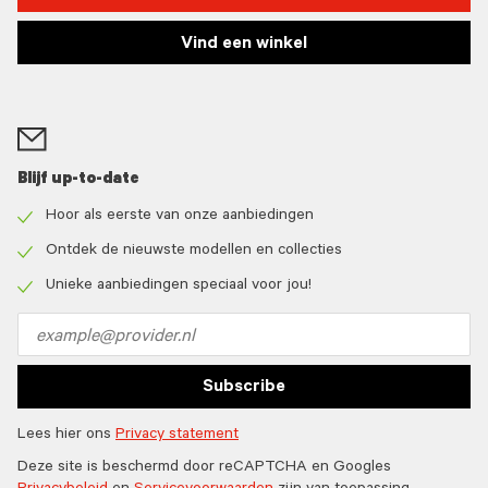
Vind een winkel
Blijf up-to-date
Hoor als eerste van onze aanbiedingen
Check
icon
Ontdek de nieuwste modellen en collecties
Check
icon
Unieke aanbiedingen speciaal voor jou!
Check
icon
Email
address
Subscribe
Lees hier ons
Privacy statement
Deze site is beschermd door reCAPTCHA en Googles