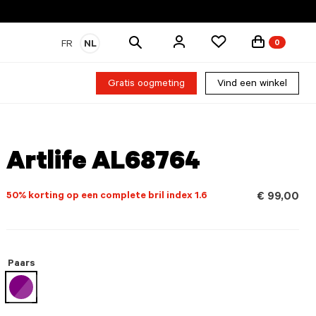
Zoek
FR
NL
0
producten
Gratis oogmeting
Vind een winkel
Artlife AL68764
50% korting op een complete bril index 1.6
€ 99,00
Paars
geselecteerd