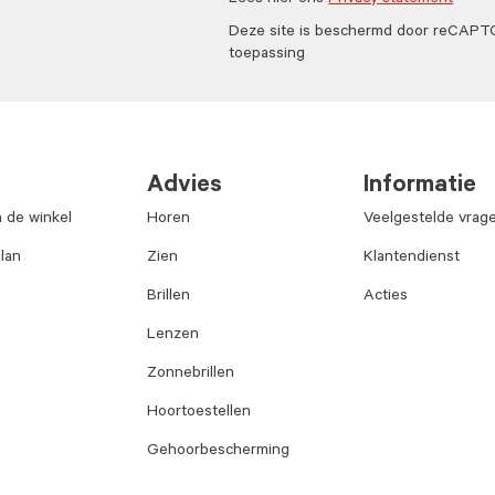
Lees hier ons
Privacy statement
Deze site is beschermd door reCAP
toepassing
Advies
Informatie
n de winkel
Horen
Veelgestelde vrag
lan
Zien
Klantendienst
Brillen
Acties
Lenzen
Zonnebrillen
Hoortoestellen
Gehoorbescherming