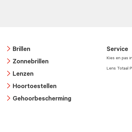
Brillen
Service
Arrow
Kies en pas i
Zonnebrillen
icon
Arrow
Lens Totaal P
Lenzen
icon
Arrow
Hoortoestellen
icon
Arrow
Gehoorbescherming
icon
Arrow
icon