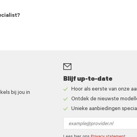
cialist?
Blijf up-to-date
Hoor als eerste van onze a
ls bij jou in
Check
Ontdek de nieuwste modelle
icon
Check
Unieke aanbiedingen speciaa
icon
Check
icon
Email
address