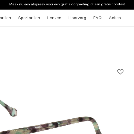
Maak nu een afspraak voor
een gratis oogmeting of een gratis hoortest
rillen
Sportbrillen
Lenzen
Hoorzorg
FAQ
Acties