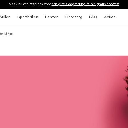
Maak nu een afspraak voor
een gratis oogmeting of een gratis hoortest
rillen
Sportbrillen
Lenzen
Hoorzorg
FAQ
Acties
el kijken