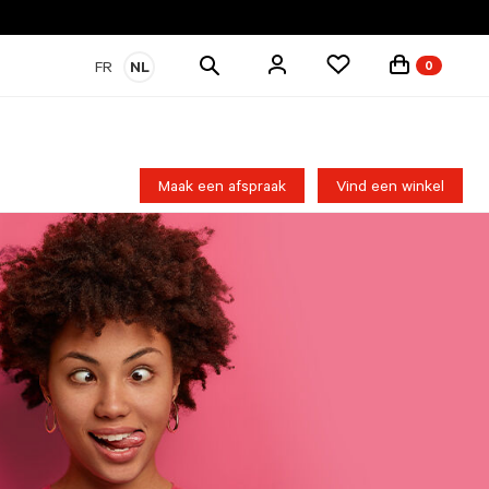
Zoek
FR
NL
0
producten
Maak een afspraak
Vind een winkel