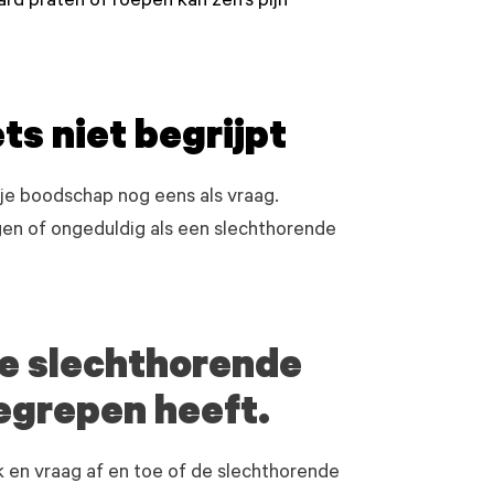
rd praten of roepen kan zelfs pijn
ts niet begrijpt
 je boodschap nog eens als vraag.
gen of ongeduldig als een slechthorende
de slechthorende
egrepen heeft.
k en vraag af en toe of de slechthorende