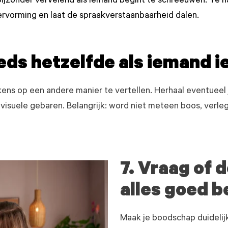
ijzonder vervelend als iemand begint te schreeuwen. Te ha
vorming en laat de spraakverstaanbaarheid dalen.
eds hetzelfde als iemand ie
lkens op een andere manier te vertellen. Herhaal eventueel
visuele gebaren. Belangrijk: word niet meteen boos, verle
7. Vraag of 
alles goed b
Maak je boodschap duidelij