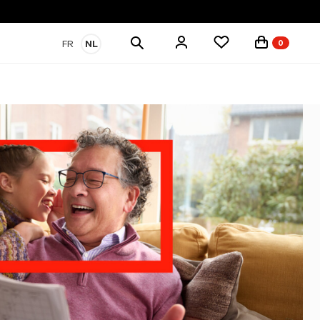
Zoek
FR
NL
0
producten