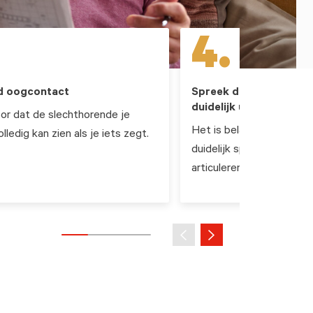
4.
jd oogcontact
Spreek de medeklinker
duidelijk uit
or dat de slechthorende je
Het is belangrijk dat je r
lledig kan zien als je iets zegt.
duidelijk spreekt en pro
articuleren.