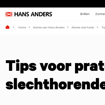
Brillen
Zonneb
Home
Advies van Hans Anders
Advies over horen
Ti
Tips voor pra
slechthorend