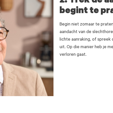
2. Trek de a
begint te pr
Begin niet zomaar te praten
aandacht van de slechthore
lichte aanraking, of spreek
uit. Op die manier heb je m
verloren gaat.