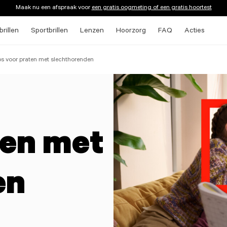
Maak nu een afspraak voor
een gratis oogmeting of een gratis hoortest
rillen
Sportbrillen
Lenzen
Hoorzorg
FAQ
Acties
ps voor praten met slechthorenden
ten met
en