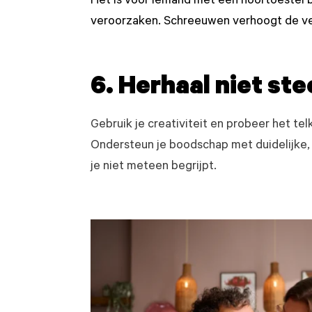
Het is voor iemand met een hoortoestel b
veroorzaken. Schreeuwen verhoogt de ver
6. Herhaal niet ste
Gebruik je creativiteit en probeer het te
Ondersteun je boodschap met duidelijke, 
je niet meteen begrijpt.