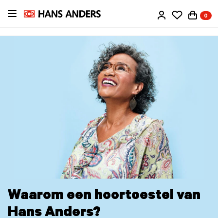
Ga
0
direct
naar
de
inhoud
Waarom een hoortoestel van
Hans Anders?