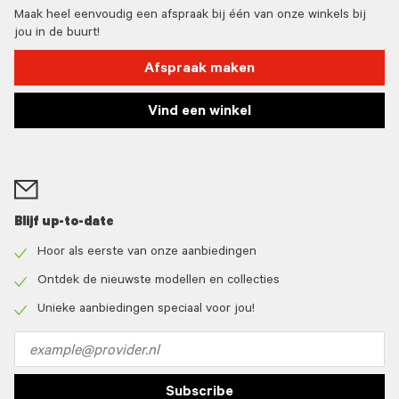
Maak heel eenvoudig een afspraak bij één van onze winkels bij
jou in de buurt!
Afspraak maken
Vind een winkel
Blijf up-to-date
Hoor als eerste van onze aanbiedingen
Check
icon
Ontdek de nieuwste modellen en collecties
Check
icon
Unieke aanbiedingen speciaal voor jou!
Check
icon
Email
address
Subscribe