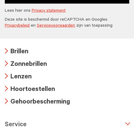
Lees hier ons
Privacy statement
Deze site is beschermd door reCAPTCHA en Googles
Privacybeleid
en
Servicevoorwaarden
zijn van toepassing
Brillen
Arrow
Zonnebrillen
icon
Arrow
Lenzen
icon
Arrow
Hoortoestellen
icon
Arrow
Gehoorbescherming
icon
Arrow
icon
Service
n
A
r
r
o
w
i
c
o