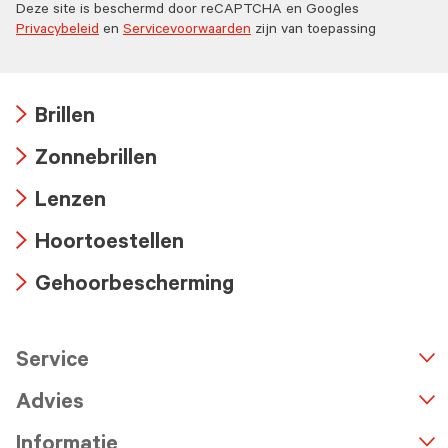
Deze site is beschermd door reCAPTCHA en Googles
Privacybeleid
en
Servicevoorwaarden
zijn van toepassing
Brillen
Arrow
Zonnebrillen
icon
Arrow
Lenzen
icon
Arrow
Hoortoestellen
icon
Arrow
Gehoorbescherming
icon
Arrow
icon
Service
n
A
r
r
o
w
i
c
o
Advies
Informatie