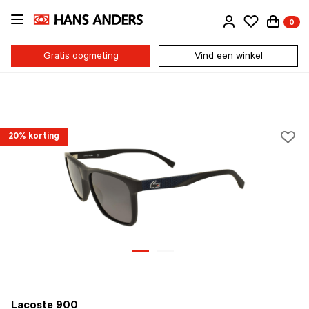
Ga
0
direct
naar
de
Gratis oogmeting
Vind een winkel
inhoud
20% korting
Lacoste 900