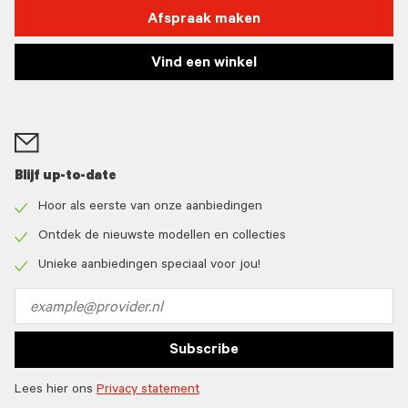
Afspraak maken
Vind een winkel
Blijf up-to-date
Hoor als eerste van onze aanbiedingen
Check
icon
Ontdek de nieuwste modellen en collecties
Check
icon
Unieke aanbiedingen speciaal voor jou!
Check
icon
Email
address
Subscribe
Lees hier ons
Privacy statement