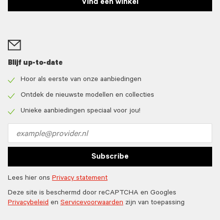
Vind een winkel
Blijf up-to-date
Hoor als eerste van onze aanbiedingen
Check
icon
Ontdek de nieuwste modellen en collecties
Check
icon
Unieke aanbiedingen speciaal voor jou!
Check
icon
Email
address
Subscribe
Lees hier ons
Privacy statement
Deze site is beschermd door reCAPTCHA en Googles
Privacybeleid
en
Servicevoorwaarden
zijn van toepassing