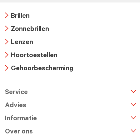
Brillen
Arrow
Zonnebrillen
icon
Arrow
Lenzen
icon
Arrow
Hoortoestellen
icon
Arrow
Gehoorbescherming
icon
Arrow
icon
Service
n
A
r
r
o
w
i
c
o
Advies
Informatie
Over ons