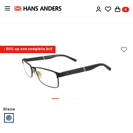
Ga
0
direct
naar
de
inhoud
- 50% op een complete bril
Blauw
geselecteerd