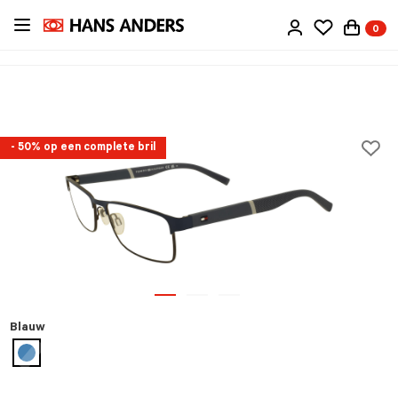
Ga
0
direct
naar
de
inhoud
- 50% op een complete bril
Blauw
geselecteerd