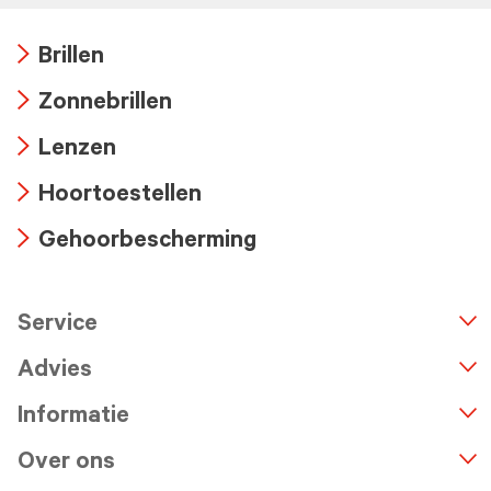
Brillen
Arrow
Zonnebrillen
icon
Arrow
Lenzen
icon
Arrow
Hoortoestellen
icon
Arrow
Gehoorbescherming
icon
Arrow
icon
Service
n
A
r
r
o
w
i
c
o
Advies
Informatie
Over ons