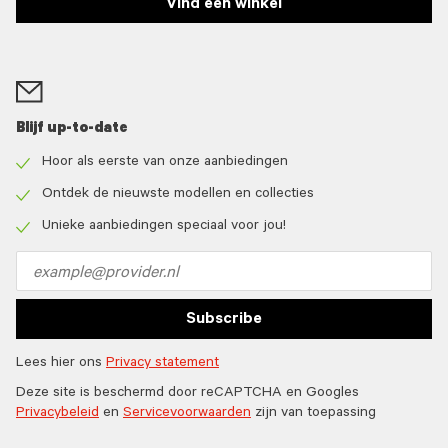
Vind een winkel
Blijf up-to-date
Hoor als eerste van onze aanbiedingen
Check
icon
Ontdek de nieuwste modellen en collecties
Check
icon
Unieke aanbiedingen speciaal voor jou!
Check
icon
Email
address
Subscribe
Lees hier ons
Privacy statement
Deze site is beschermd door reCAPTCHA en Googles
Privacybeleid
en
Servicevoorwaarden
zijn van toepassing