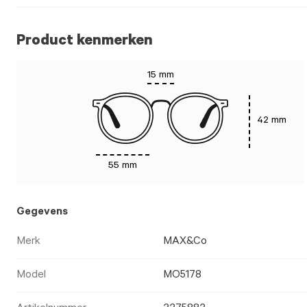
Product kenmerken
15 mm
42 mm
55 mm
Gegevens
Merk
MAX&Co
Model
MO5178