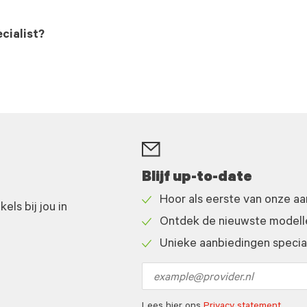
cialist?
Blijf up-to-date
Hoor als eerste van onze a
ls bij jou in
Check
Ontdek de nieuwste modelle
icon
Check
Unieke aanbiedingen speciaa
icon
Check
icon
Email
address