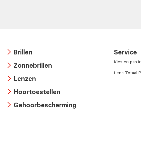
Brillen
Service
Arrow
Kies en pas i
Zonnebrillen
icon
Arrow
Lens Totaal P
Lenzen
icon
Arrow
Hoortoestellen
icon
Arrow
Gehoorbescherming
icon
Arrow
icon