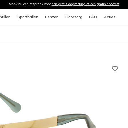
Maak nu een afspraak voor
een gratis oogmeting of een gratis hoortest
rillen
Sportbrillen
Lenzen
Hoorzorg
FAQ
Acties