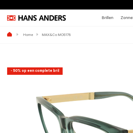
Brillen
Zonneb
Home
MAX&Co MO5178
- 50% op een complete bril