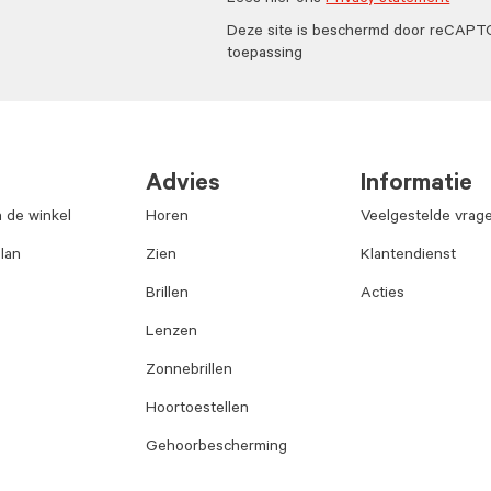
Lees hier ons
Privacy statement
Deze site is beschermd door reCAP
toepassing
Advies
Informatie
n de winkel
Horen
Veelgestelde vrag
lan
Zien
Klantendienst
Brillen
Acties
Lenzen
Zonnebrillen
Hoortoestellen
Gehoorbescherming