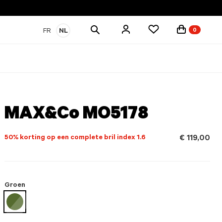
Zoek
FR
NL
0
producten
MAX&Co MO5178
50% korting op een complete bril index 1.6
€ 119,00
Groen
geselecteerd