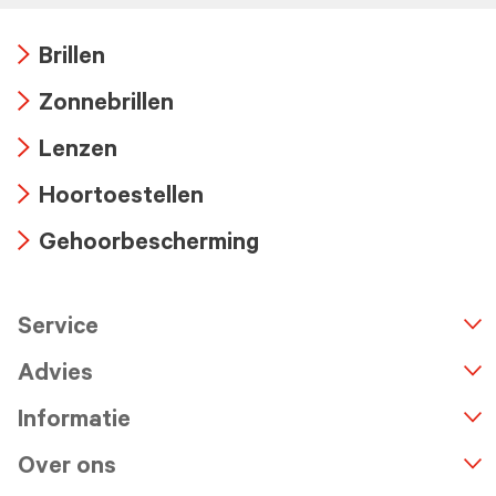
Brillen
Arrow
Zonnebrillen
icon
Arrow
Lenzen
icon
Arrow
Hoortoestellen
icon
Arrow
Gehoorbescherming
icon
Arrow
icon
Service
n
A
r
r
o
w
i
c
o
Advies
Informatie
Over ons