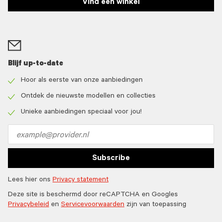
Vind een winkel
Blijf up-to-date
Hoor als eerste van onze aanbiedingen
Check
icon
Ontdek de nieuwste modellen en collecties
Check
icon
Unieke aanbiedingen speciaal voor jou!
Check
icon
Email
address
Subscribe
Lees hier ons
Privacy statement
Deze site is beschermd door reCAPTCHA en Googles
Privacybeleid
en
Servicevoorwaarden
zijn van toepassing