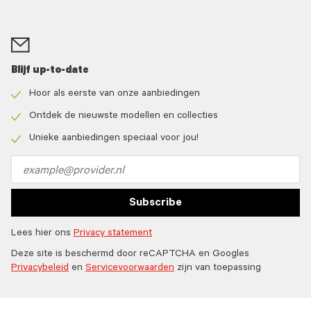
Blijf up-to-date
Hoor als eerste van onze aanbiedingen
Check
icon
Ontdek de nieuwste modellen en collecties
Check
icon
Unieke aanbiedingen speciaal voor jou!
Check
icon
Email
address
Subscribe
Lees hier ons
Privacy statement
Deze site is beschermd door reCAPTCHA en Googles
Privacybeleid
en
Servicevoorwaarden
zijn van toepassing