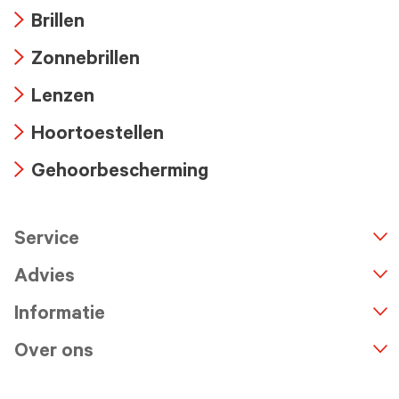
Brillen
Arrow
Zonnebrillen
icon
Arrow
Lenzen
icon
Arrow
Hoortoestellen
icon
Arrow
Gehoorbescherming
icon
Arrow
icon
Service
n
A
r
r
o
w
i
c
o
Advies
Informatie
Over ons