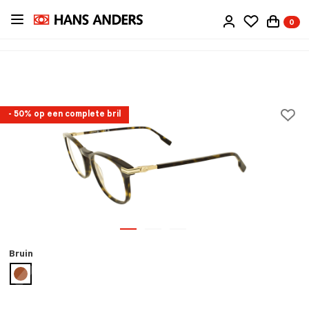
Ga
0
direct
naar
de
inhoud
- 50% op een complete bril
Bruin
geselecteerd