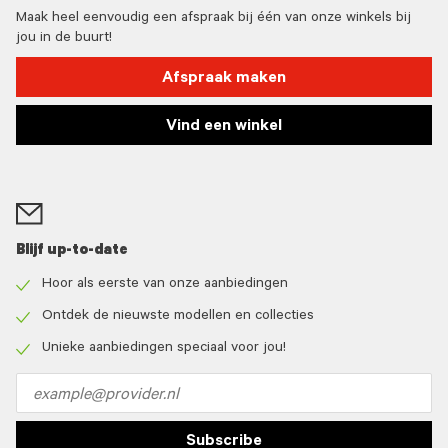
Maak heel eenvoudig een afspraak bij één van onze winkels bij
jou in de buurt!
Afspraak maken
Vind een winkel
Blijf up-to-date
Hoor als eerste van onze aanbiedingen
Check
icon
Ontdek de nieuwste modellen en collecties
Check
icon
Unieke aanbiedingen speciaal voor jou!
Check
icon
Email
address
Subscribe