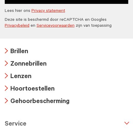
Lees hier ons
Privacy statement
Deze site is beschermd door reCAPTCHA en Googles
Privacybeleid
en
Servicevoorwaarden
zijn van toepassing
Brillen
Arrow
Zonnebrillen
icon
Arrow
Lenzen
icon
Arrow
Hoortoestellen
icon
Arrow
Gehoorbescherming
icon
Arrow
icon
Service
n
A
r
r
o
w
i
c
o