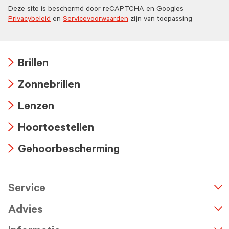
Deze site is beschermd door reCAPTCHA en Googles
Privacybeleid
en
Servicevoorwaarden
zijn van toepassing
Brillen
Arrow
Zonnebrillen
icon
Arrow
Lenzen
icon
Arrow
Hoortoestellen
icon
Arrow
Gehoorbescherming
icon
Arrow
icon
Service
n
A
r
r
o
w
i
c
o
Advies