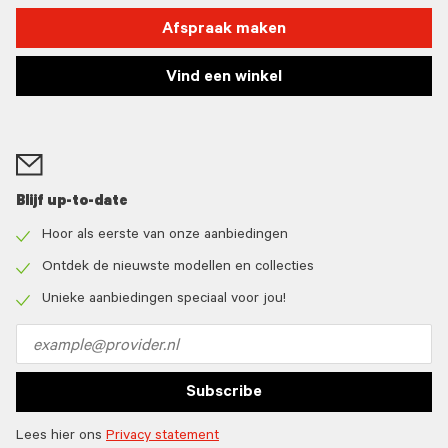
Afspraak maken
Vind een winkel
Blijf up-to-date
Hoor als eerste van onze aanbiedingen
Check
icon
Ontdek de nieuwste modellen en collecties
Check
icon
Unieke aanbiedingen speciaal voor jou!
Check
icon
Email
address
Subscribe
Lees hier ons
Privacy statement