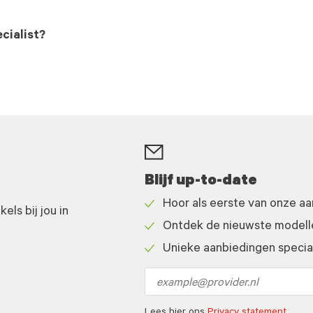
cialist?
Blijf up-to-date
Hoor als eerste van onze a
ls bij jou in
Check
Ontdek de nieuwste modelle
icon
Check
Unieke aanbiedingen speciaa
icon
Check
icon
Email
address