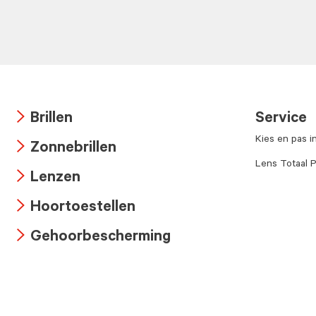
Brillen
Service
Arrow
Kies en pas i
Zonnebrillen
icon
Arrow
Lens Totaal P
Lenzen
icon
Arrow
Hoortoestellen
icon
Arrow
Gehoorbescherming
icon
Arrow
icon