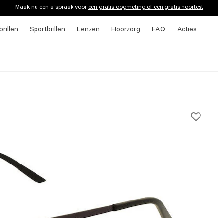
Maak nu een afspraak voor
een gratis oogmeting of een gratis hoortest
rillen
Sportbrillen
Lenzen
Hoorzorg
FAQ
Acties