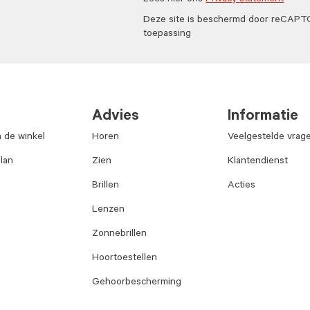
Lees hier ons
Privacy statement
Deze site is beschermd door reCAP
toepassing
Advies
Informatie
n de winkel
Horen
Veelgestelde vrag
lan
Zien
Klantendienst
Brillen
Acties
Lenzen
Zonnebrillen
Hoortoestellen
Gehoorbescherming