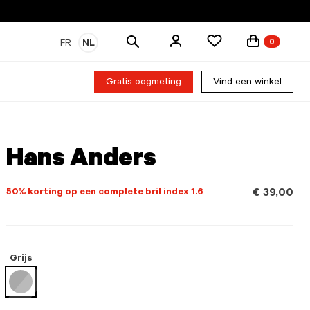
Zoek
FR
NL
0
producten
Gratis oogmeting
Vind een winkel
Hans Anders
50% korting op een complete bril index 1.6
€ 39,00
Grijs
geselecteerd