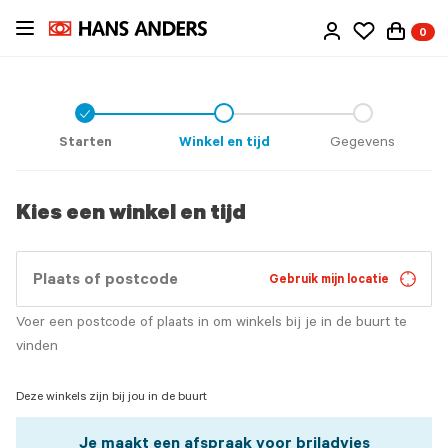
Ga
0
direct
naar
de
inhoud
Check
icon
Starten
Winkel en tijd
Gegevens
Kies een winkel en tijd
Gebruik mijn locatie
Voer een postcode of plaats in om winkels bij je in de buurt te
vinden
Deze winkels zijn bij jou in de buurt
Je maakt een afspraak voor briladvies