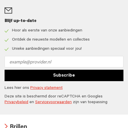
Blijf up-to-date
Hoor als eerste van onze aanbiedingen
Check
icon
Ontdek de nieuwste modellen en collecties
Check
icon
Unieke aanbiedingen speciaal voor jou!
Check
icon
Email
address
Subscribe
Lees hier ons
Privacy statement
Deze site is beschermd door reCAPTCHA en Googles
Privacybeleid
en
Servicevoorwaarden
zijn van toepassing
Brillen