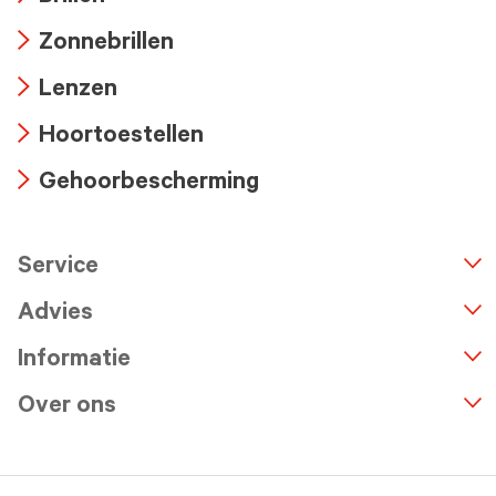
Arrow
Zonnebrillen
icon
Arrow
Lenzen
icon
Arrow
Hoortoestellen
icon
Arrow
Gehoorbescherming
icon
Arrow
icon
Service
n
A
r
r
o
w
i
c
o
Advies
Informatie
Over ons