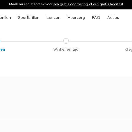
Maak nu een afspraak voor
een gratis oogmeting of een gratis hoortest
rillen
Sportbrillen
Lenzen
Hoorzorg
FAQ
Acties
ten
Winkel en tijd
Ge