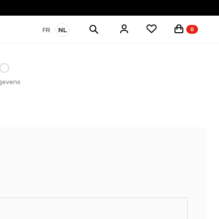
Zoek
FR
NL
0
producten
gevens