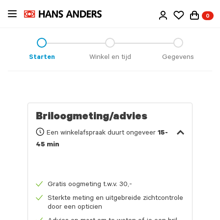
Ga
0
direct
naar
de
inhoud
Starten
Winkel en tijd
Gegevens
Briloogmeting/advies
Een winkelafspraak duurt ongeveer
15-
45 min
Gratis oogmeting t.w.v. 30,-
Sterkte meting en uitgebreide zichtcontrole
door een opticien