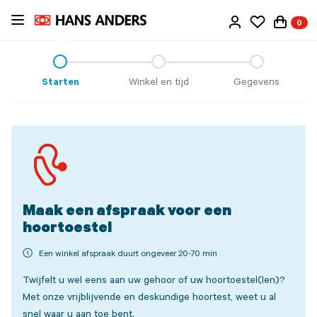
Ga
0
direct
naar
de
inhoud
Starten
Winkel en tijd
Gegevens
Maak een afspraak voor een
hoortoestel
Een winkel afspraak duurt ongeveer 20-70 min
Twijfelt u wel eens aan uw gehoor of uw hoortoestel(len)?
Met onze vrijblijvende en deskundige hoortest, weet u al
snel waar u aan toe bent.