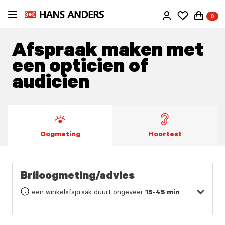
Ga
0
direct
naar
de
Afspraak maken met
inhoud
een opticien of
audicien
Oogmeting
Hoortest
Briloogmeting/advies
een winkelafspraak duurt ongeveer
15-45 min