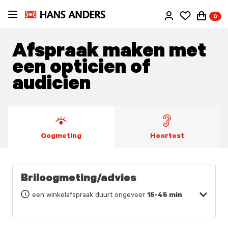
Ga
0
direct
naar
de
Afspraak maken met
inhoud
een opticien of
audicien
Oogmeting
Hoortest
Briloogmeting/advies
een winkelafspraak duurt ongeveer
15-45 min