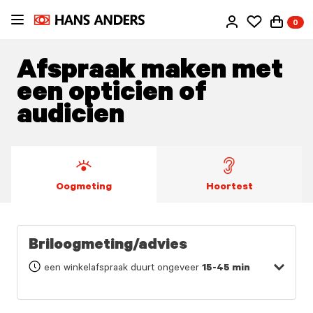
Ga
0
direct
naar
de
Afspraak maken met
inhoud
een opticien of
audicien
Oogmeting
Hoortest
Briloogmeting/advies
een winkelafspraak duurt ongeveer
15-45 min