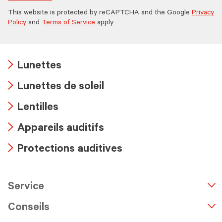
This website is protected by reCAPTCHA and the Google
Privacy
Policy
and
Terms of Service
apply
Lunettes
Arrow
Lunettes de soleil
icon
Arrow
Lentilles
icon
Arrow
Appareils auditifs
icon
Arrow
Protections auditives
icon
Arrow
icon
Service
n
A
r
r
o
w
i
c
o
Conseils