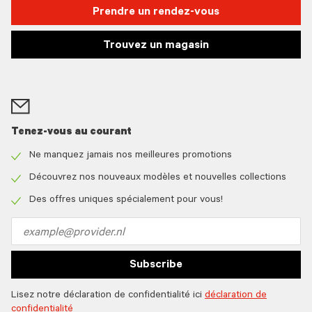
Prendre un rendez-vous
Trouvez un magasin
Tenez-vous au courant
Ne manquez jamais nos meilleures promotions
Check
icon
Découvrez nos nouveaux modèles et nouvelles collections
Check
icon
Des offres uniques spécialement pour vous!
Check
icon
Email
address
Subscribe
Lisez notre déclaration de confidentialité ici
déclaration de
confidentialité