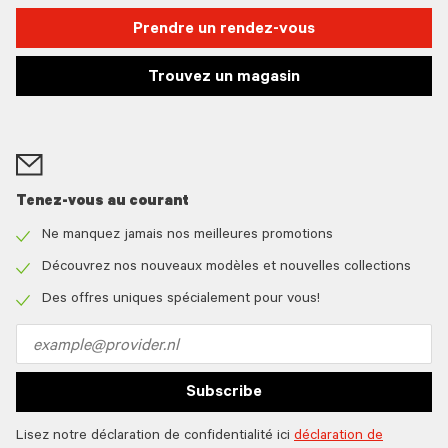
Prendre un rendez-vous
Trouvez un magasin
Tenez-vous au courant
Ne manquez jamais nos meilleures promotions
Check
icon
Découvrez nos nouveaux modèles et nouvelles collections
Check
icon
Des offres uniques spécialement pour vous!
Check
icon
Email
address
Subscribe
Lisez notre déclaration de confidentialité ici
déclaration de