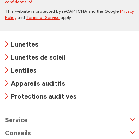
confidentialité
This website is protected by reCAPTCHA and the Google
Privacy
Policy
and
Terms of Service
apply
Lunettes
Arrow
Lunettes de soleil
icon
Arrow
Lentilles
icon
Arrow
Appareils auditifs
icon
Arrow
Protections auditives
icon
Arrow
icon
Service
n
A
r
r
o
w
i
c
o
Conseils