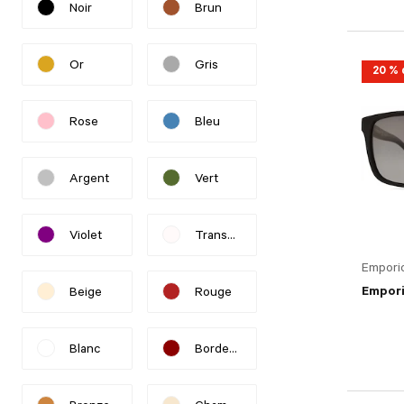
Noir
Brun
Refine by Couleur: Noir
Refine by Couleur: Brun
Or
Gris
20 % 
Refine by Couleur: Or
Refine by Couleur: Gris
Rose
Bleu
Refine by Couleur: Rose
Refine by Couleur: Bleu
Argent
Vert
Refine by Couleur: Argent
Refine by Couleur: Vert
Violet
Transparent
Refine by Couleur: Violet
Refine by Couleur: Transparent
Empori
Empori
Beige
Rouge
Refine by Couleur: Beige
Refine by Couleur: Rouge
Blanc
Bordeaux
Refine by Couleur: Blanc
Refine by Couleur: Bordeaux