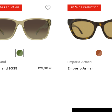
de réduction
20 % de réduction
arent
land
Emporio Armani
129,00 €
land 9335
Emporio Armani