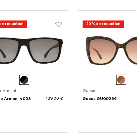
de réduction
20 % de réduction
o Armani
Guess
169,00 €
o Armani 4033
Guess GU00266