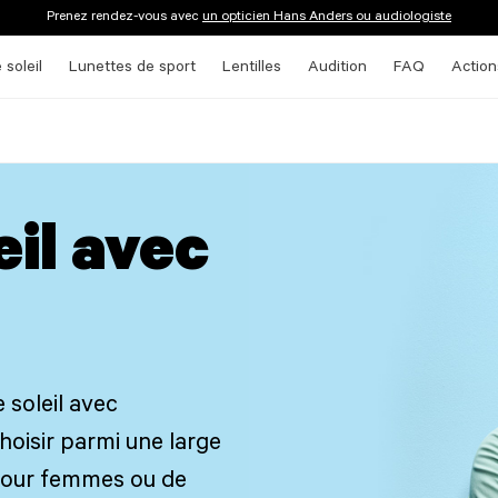
Prenez rendez-vous avec
un opticien Hans Anders ou audiologiste
 soleil
Lunettes de sport
Lentilles
Audition
FAQ
Action
n
eil avec
 soleil avec
oisir parmi une large
 pour femmes ou de