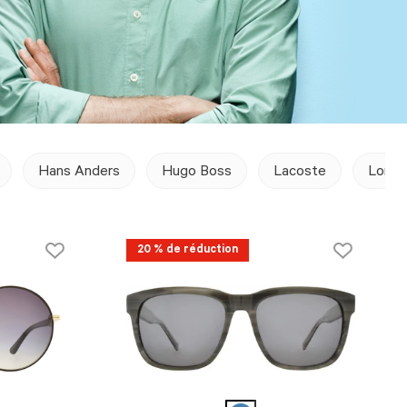
Hans Anders
Hugo Boss
Lacoste
Long
20 % de réduction