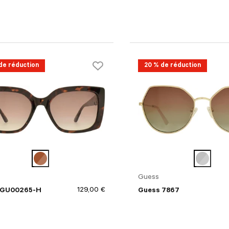
de réduction
20 % de réduction
Guess
129,00 €
 GU00265-H
Guess 7867