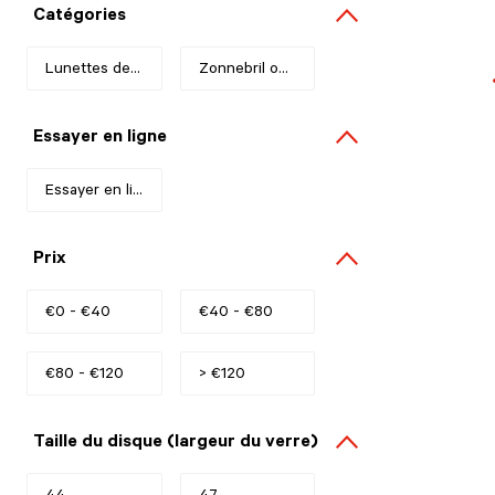
Catégories
Lunettes de soleil
Refine by Catégories: Lunettes de soleil
Zonnebril op sterkte
Refine by Catégories: Zonnebril op sterkt
Essayer en ligne
Essayer en ligne
Refine by Essayer en ligne: Essayer en ligne
Prix
€0 - €40
Refine by Prix: €0 - €40
€40 - €80
Refine by Prix: €40 - €80
€80 - €120
Refine by Prix: €80 - €120
> €120
Refine by Prix: > €120
Taille du disque (largeur du verre)