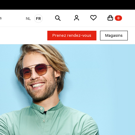
Rechercher
s
NL
FR
0
des
produits
Prenez rendez-vous
Magasins