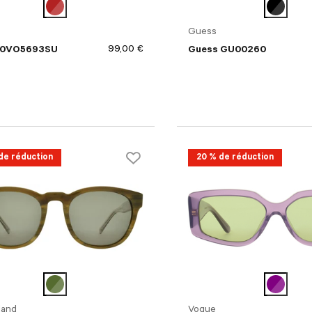
Guess
99,00 €
 0VO5693SU
Guess GU00260
de réduction
20 % de réduction
land
Vogue