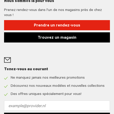
Nous sommes là pour vous
Prenez rendez-vous dans l'un de nos magasins près de chez
vous !
Prendre un rendez-vous
Trouvez un magasin
Tenez-vous au courant
Ne manquez jamais nos meilleures promotions
Check
icon
Découvrez nos nouveaux modèles et nouvelles collections
Check
icon
Des offres uniques spécialement pour vous!
Check
icon
Email
address