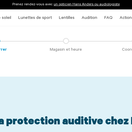
Prenez rendez-vous avec
un opticien Hans Anders ou audiologiste
 soleil
Lunettes de sport
Lentilles
Audition
FAQ
Action
rer
Magasin et heure
Coor
 protection auditive chez