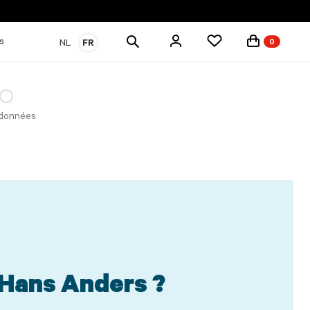
Rechercher
s
NL
FR
0
des
produits
données
 Hans Anders ?