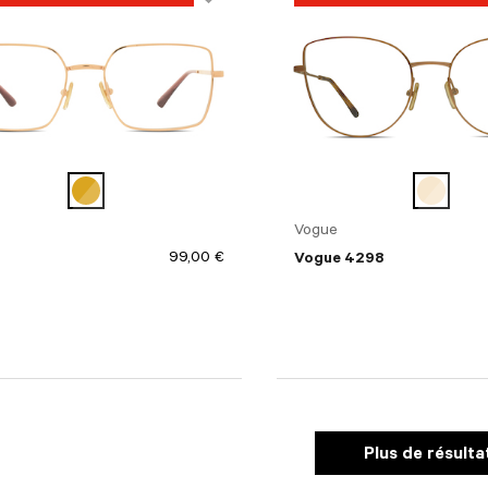
e): 52
e): 54
Vogue
99,00 €
Vogue 4298
Plus de résulta