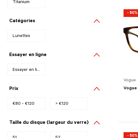
Titanium
Refine by Matériel: Titanium
- 50%
Catégories
Lunettes
Refine by Catégories: Lunettes
Essayer en ligne
Essayer en ligne
Refine by Essayer en ligne: Essayer en ligne
Vogue
Prix
Vogue 
€80 - €120
Refine by Prix: €80 - €120
> €120
Refine by Prix: > €120
Taille du disque (largeur du verre)
- 50%