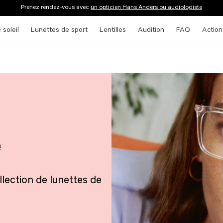
Prenez rendez-vous avec
un opticien Hans Anders ou audiologiste
 soleil
Lunettes de sport
Lentilles
Audition
FAQ
Action
e
lection de lunettes de