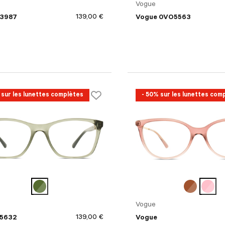
Vogue
139,00 €
 3987
Vogue 0VO5563
 sur les lunettes complètes
- 50% sur les lunettes com
Vogue
139,00 €
 5632
Vogue