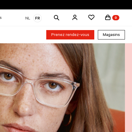
Rechercher
s
NL
FR
0
des
produits
Prenez rendez-vous
Magasins