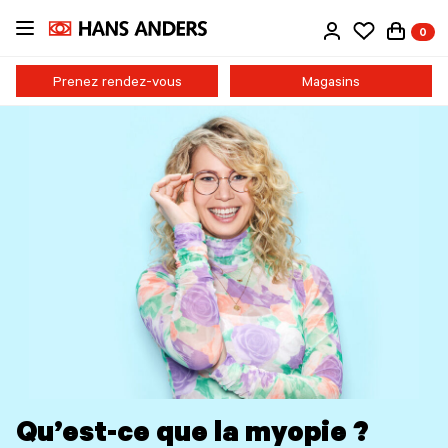
Passer
0
au
contenu
principal
Prenez rendez-vous
Magasins
Qu’est-ce que la myopie ?