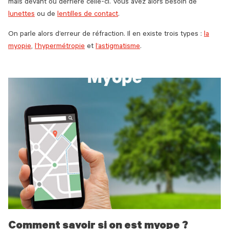
mais devant ou derrière celle-ci. Vous avez alors besoin de
lunettes
ou de
lentilles de contact
.
On parle alors d’erreur de réfraction. Il en existe trois types :
la
myopie
,
l’hypermétropie
et
l’astigmatisme
.
Comment savoir si on est myope ?