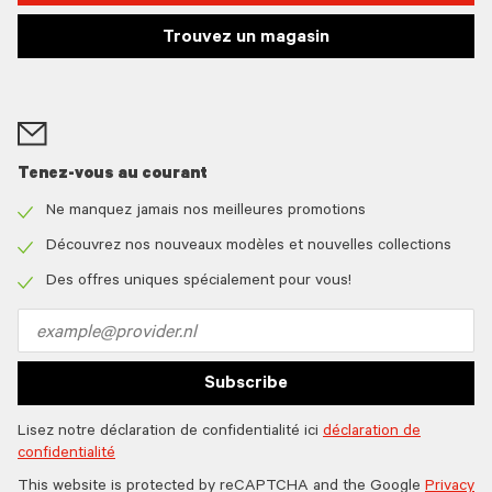
Trouvez un magasin
Tenez-vous au courant
Ne manquez jamais nos meilleures promotions
Check
icon
Découvrez nos nouveaux modèles et nouvelles collections
Check
icon
Des offres uniques spécialement pour vous!
Check
icon
Email
address
Subscribe
Lisez notre déclaration de confidentialité ici
déclaration de
confidentialité
This website is protected by reCAPTCHA and the Google
Privacy