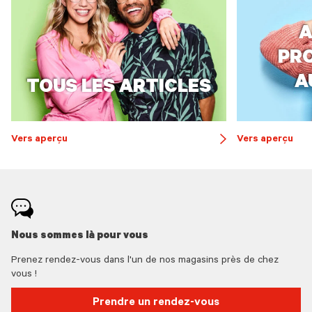
A
PR
A
TOUS LES ARTICLES
Vers aperçu
Vers aperçu
button
arrow
Nous sommes là pour vous
Prenez rendez-vous dans l'un de nos magasins près de chez
vous !
Prendre un rendez-vous