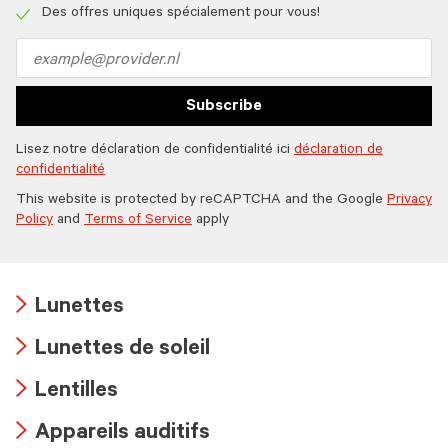
icon
Des offres uniques spécialement pour vous!
Check
icon
Email
address
Subscribe
Lisez notre déclaration de confidentialité ici
déclaration de
confidentialité
This website is protected by reCAPTCHA and the Google
Privacy
Policy
and
Terms of Service
apply
Lunettes
Arrow
Lunettes de soleil
icon
Arrow
Lentilles
icon
Arrow
Appareils auditifs
icon