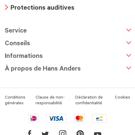
Arrow
Protections auditives
icon
Arrow
icon
Service
n
A
r
r
o
w
i
c
o
Conseils
Informations
À propos de Hans Anders
Conditions
Clause de non-
Déclaration de
Cookies
générales
responsabilité
confidentialité
Ideal
Visa
Mastercard
Bancontact
logo
logo
logo
logo