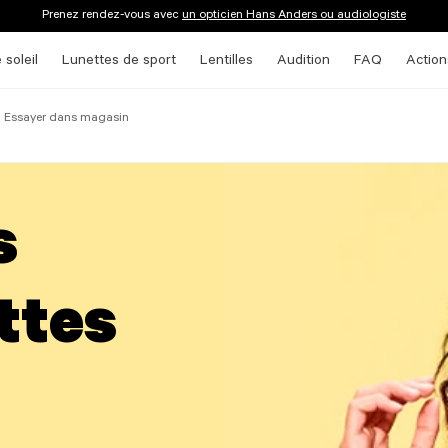
Prenez rendez-vous avec
un opticien Hans Anders ou audiologiste
 soleil
Lunettes de sport
Lentilles
Audition
FAQ
Action
Essayer dans magasin
s
ttes