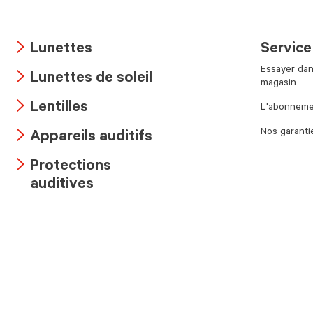
Lunettes
Service
Arrow
Essayer dan
Lunettes de soleil
icon
magasin
Arrow
Lentilles
L'abonnemen
icon
Arrow
Nos garanti
Appareils auditifs
icon
Arrow
Protections
icon
Arrow
auditives
icon