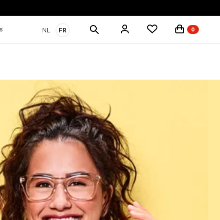
Rechercher
s
NL
FR
0
des
produits