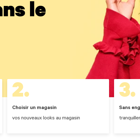
ns le
2.
3.
Choisir un magasin
Sans en
vos nouveaux looks au magasin
tranquill