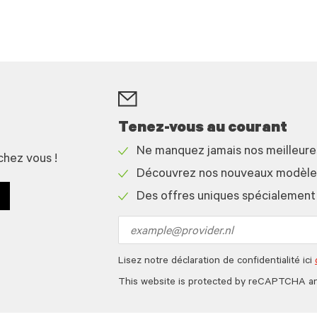
Tenez-vous au courant
Ne manquez jamais nos meilleur
chez vous !
Check
Découvrez nos nouveaux modèles 
icon
Check
Des offres uniques spécialement
icon
Check
icon
Email
address
Lisez notre déclaration de confidentialité ici
This website is protected by reCAPTCHA a