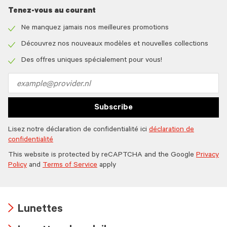
Tenez-vous au courant
Ne manquez jamais nos meilleures promotions
Check
icon
Découvrez nos nouveaux modèles et nouvelles collections
Check
icon
Des offres uniques spécialement pour vous!
Check
icon
Email
address
Subscribe
Lisez notre déclaration de confidentialité ici
déclaration de
confidentialité
This website is protected by reCAPTCHA and the Google
Privacy
Policy
and
Terms of Service
apply
Lunettes
Arrow