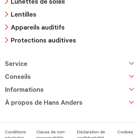
Lunettes de soleil
icon
Arrow
Lentilles
icon
Arrow
Appareils auditifs
icon
Arrow
Protections auditives
icon
Arrow
icon
Service
n
A
r
r
o
w
i
c
o
Conseils
Informations
À propos de Hans Anders
Conditions
Clause de non-
Déclaration de
Cookies