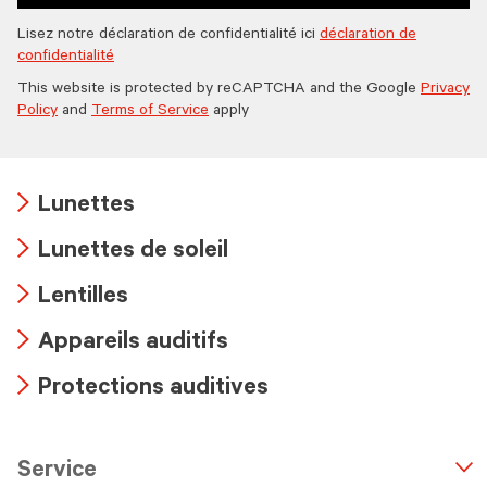
Lisez notre déclaration de confidentialité ici
déclaration de
confidentialité
This website is protected by reCAPTCHA and the Google
Privacy
Policy
and
Terms of Service
apply
Lunettes
Arrow
Lunettes de soleil
icon
Arrow
Lentilles
icon
Arrow
Appareils auditifs
icon
Arrow
Protections auditives
icon
Arrow
icon
Service
n
A
r
r
o
w
i
c
o