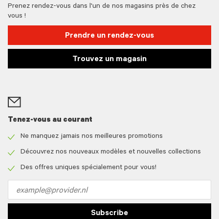
Prenez rendez-vous dans l'un de nos magasins près de chez
vous !
Prendre un rendez-vous
Trouvez un magasin
Tenez-vous au courant
Ne manquez jamais nos meilleures promotions
Check
icon
Découvrez nos nouveaux modèles et nouvelles collections
Check
icon
Des offres uniques spécialement pour vous!
Check
icon
Email
address
Subscribe