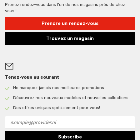
Prenez rendez-vous dans l'un de nos magasins près de chez
vous !
Prendre un rendez-vous
Trouvez un magasin
Tenez-vous au courant
Ne manquez jamais nos meilleures promotions
Check
icon
Découvrez nos nouveaux modèles et nouvelles collections
Check
icon
Des offres uniques spécialement pour vous!
Check
icon
Email
address
Subscribe