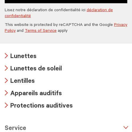
Lisez notre déclaration de confidentialité ici
déclaration de
confidentialité
This website is protected by reCAPTCHA and the Google
Privacy
Policy
and
Terms of Service
apply
Lunettes
Arrow
Lunettes de soleil
icon
Arrow
Lentilles
icon
Arrow
Appareils auditifs
icon
Arrow
Protections auditives
icon
Arrow
icon
Service
n
A
r
r
o
w
i
c
o