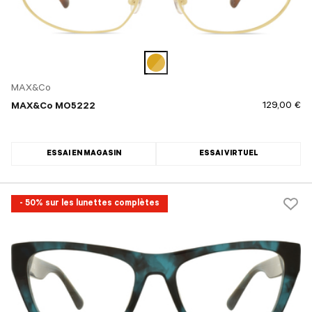
MAX&Co
129,00 €
MAX&Co MO5222
ESSAI EN MAGASIN
ESSAI VIRTUEL
- 50% sur les lunettes complètes