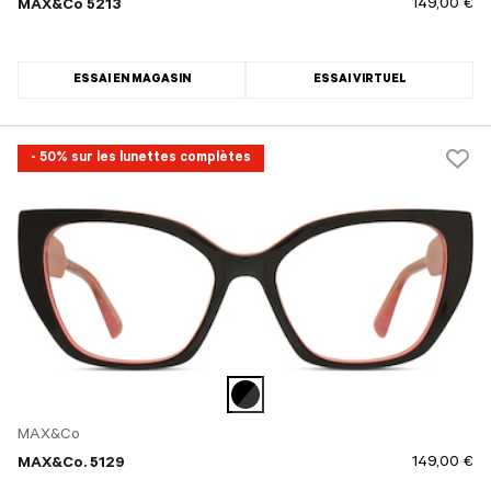
149,00 €
MAX&Co 5213
ESSAI EN MAGASIN
ESSAI VIRTUEL
- 50% sur les lunettes complètes
MAX&Co
149,00 €
MAX&Co. 5129