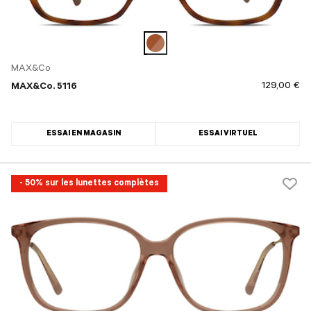
MAX&Co
129,00 €
MAX&Co. 5116
ESSAI EN MAGASIN
ESSAI VIRTUEL
- 50% sur les lunettes complètes