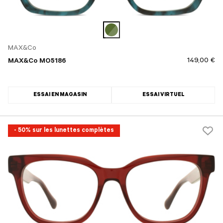
MAX&Co
149,00 €
MAX&Co MO5186
ESSAI EN MAGASIN
ESSAI VIRTUEL
- 50% sur les lunettes complètes