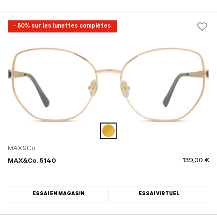
- 50% sur les lunettes complètes
MAX&Co
139,00 €
MAX&Co. 5140
ESSAI EN MAGASIN
ESSAI VIRTUEL