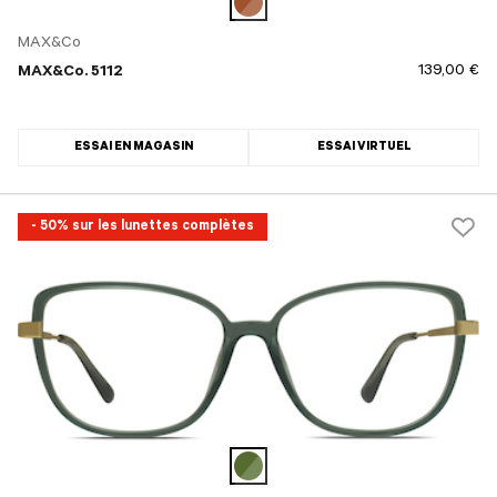
MAX&Co
139,00 €
MAX&Co. 5112
ESSAI EN MAGASIN
ESSAI VIRTUEL
- 50% sur les lunettes complètes