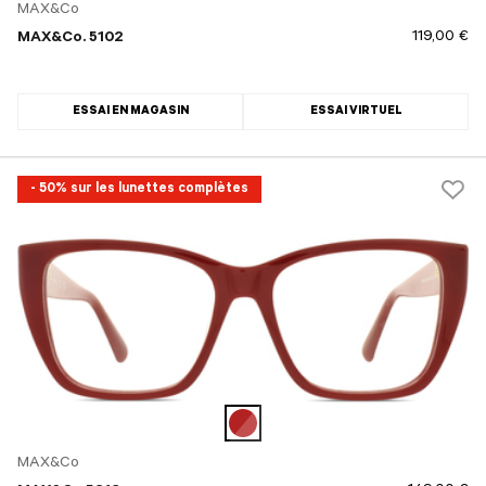
MAX&Co
119,00 €
MAX&Co. 5102
ESSAI EN MAGASIN
ESSAI VIRTUEL
- 50% sur les lunettes complètes
MAX&Co