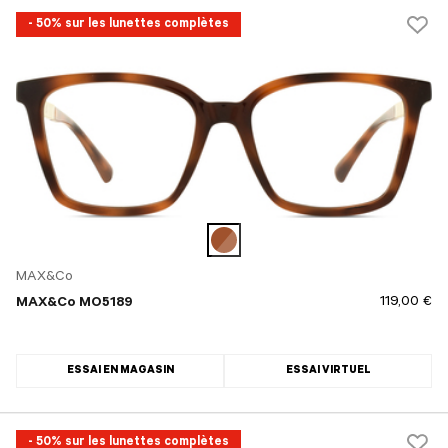
- 50% sur les lunettes complètes
MAX&Co
119,00 €
MAX&Co MO5189
ESSAI EN MAGASIN
ESSAI VIRTUEL
- 50% sur les lunettes complètes