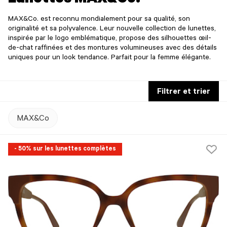
Lunettes MAX&Co.
MAX&Co. est reconnu mondialement pour sa qualité, son
originalité et sa polyvalence. Leur nouvelle collection de lunettes,
inspirée par le logo emblématique, propose des silhouettes œil-
de-chat raffinées et des montures volumineuses avec des détails
uniques pour un look tendance. Parfait pour la femme élégante.
Filtrer et trier
MAX&Co
- 50% sur les lunettes complètes